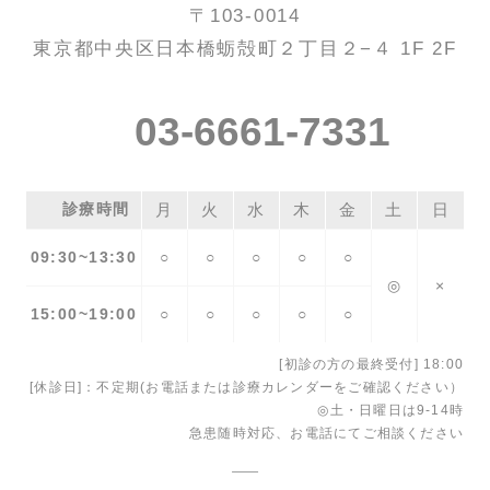
〒103-0014
東京都中央区日本橋蛎殻町２丁目２−４ 1F 2F
03-6661-7331
診療時間
月
火
水
木
金
土
日
09:30~13:30
○
○
○
○
○
◎
×
15:00~19:00
○
○
○
○
○
[初診の方の最終受付] 18:00
[休診日]：不定期(お電話または診療カレンダーをご確認ください）
◎土・日曜日は9-14時
急患随時対応、お電話にてご相談ください