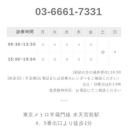
03-6661-7331
診療時間
月
火
水
木
金
土
日
09:30~13:30
○
○
○
○
○
◎
×
15:00~19:00
○
○
○
○
○
[初診の方の最終受付] 18:00
[休診日]：不定期(お電話または診療カレンダーをご確認ください）
◎土・日曜日は9-14時
急患随時対応、お電話にてご相談ください
東京メトロ半蔵門線 水天宮前駅
4、5番出口より徒歩1分