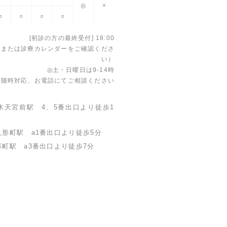
◎
×
○
○
○
○
[初診の方の最終受付] 18:00
電話または診療カレンダーをご確認くださ
い）
◎土・日曜日は9-14時
患随時対応、お電話にてご相談ください
 水天宮前駅
4、5番出口より徒歩1
 人形町駅
a1番出口より徒歩5分
人形町駅
a3番出口より徒歩7分