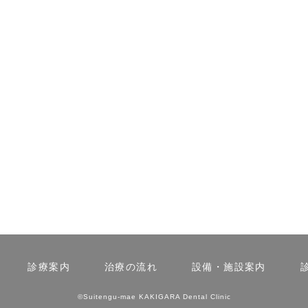
診療案内
治療の流れ
設備・施設案内
©Suitengu-mae KAKIGARA Dental Clinic