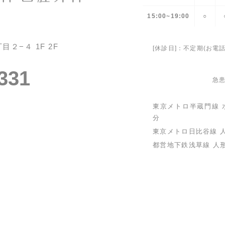
15:00~19:00
○
２−４ 1F 2F
[休診日]：不定期(お
331
急
東京メトロ半蔵門線
分
東京メトロ日比谷線
都営地下鉄浅草線 