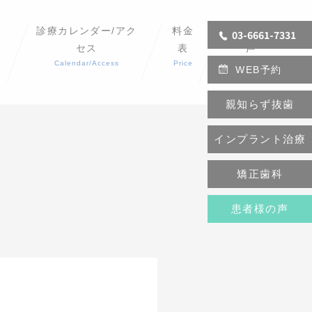
診療カレンダー/アク
料金
患者様の
03-6661-7331
セス
表
声
Calendar/Access
Price
Reviews
WEB予約
親知らず抜歯
インプラント治療
矯正歯科
患者様の声