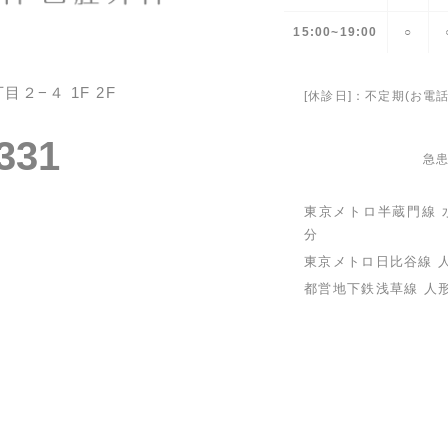
15:00~19:00
○
２−４ 1F 2F
[休診日]：不定期(お
331
急
東京メトロ半蔵門線
分
東京メトロ日比谷線
都営地下鉄浅草線 