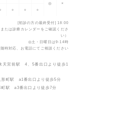
◎
×
○
○
○
○
[初診の方の最終受付] 18:00
電話または診療カレンダーをご確認くださ
い）
◎土・日曜日は9-14時
患随時対応、お電話にてご相談ください
 水天宮前駅
4、5番出口より徒歩1
 人形町駅
a1番出口より徒歩5分
人形町駅
a3番出口より徒歩7分