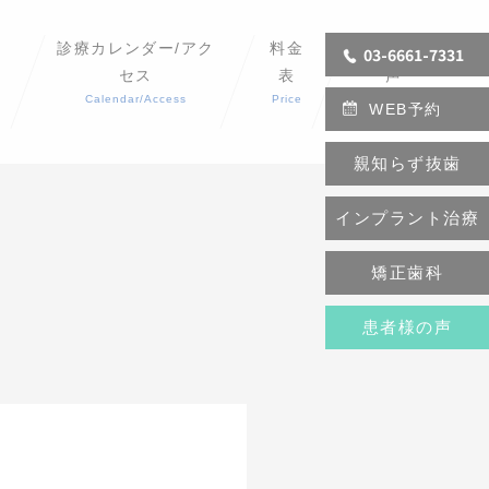
診療カレンダー/アク
料金
患者様の
03-6661-7331
セス
表
声
Calendar/Access
Price
Reviews
WEB予約
親知らず抜歯
インプラント治療
矯正歯科
患者様の声