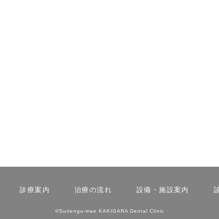
診療案内
治療の流れ
設備・施設案内
©Suitengu-mae KAKIGARA Dental Clinic