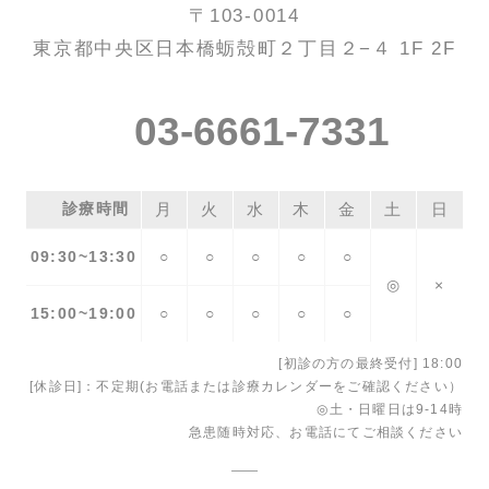
〒103-0014
東京都中央区日本橋蛎殻町２丁目２−４ 1F 2F
03-6661-7331
診療時間
月
火
水
木
金
土
日
09:30~13:30
○
○
○
○
○
◎
×
15:00~19:00
○
○
○
○
○
[初診の方の最終受付] 18:00
[休診日]：不定期(お電話または診療カレンダーをご確認ください）
◎土・日曜日は9-14時
急患随時対応、お電話にてご相談ください